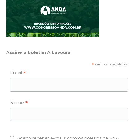
Assine o boletim A Lavoura
*
campos obrigatórios
*
Email
*
Nome
Aceito receber e-mails com os boletins da SNA.