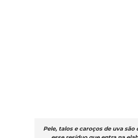
Pele, talos e caroços de uva são
esse resíduo que entra na ela