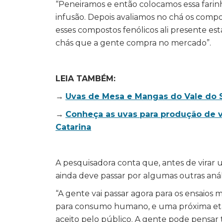
“Peneiramos e então colocamos essa fari
infusão. Depois avaliamos no chá os comp
esses compostos fenólicos ali presente e
chás que a gente compra no mercado”.
LEIA TAMBÉM:
→
Uvas de Mesa e Mangas do Vale do 
→
Conheça as uvas para produção de v
Catarina
A pesquisadora conta que, antes de virar 
ainda deve passar por algumas outras anál
“A gente vai passar agora para os ensaios 
para consumo humano, e uma próxima etapa 
aceito pelo público. A gente pode pensar