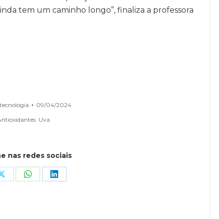
inda tem um caminho longo”, finaliza a professora
tecnologia
09/04/2024
Antioxidantes
Uva
e nas redes sociais
Share
Share
Share
on
on
on
ook
X
WhatsApp
LinkedIn