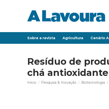
Sobre a revista
Agricultura
Cenário A
Resíduo de produ
chá antioxidante
Você está aqui:
Início
Pesquisa & Inovação
Biotecnologia