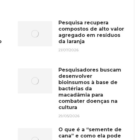
Pesquisa recupera
compostos de alto valor
agregado em resíduos
o
da laranja
21/07/2026
Pesquisadores buscam
desenvolver
bioinsumos à base de
bactérias da
macadâmia para
combater doenças na
cultura
29/05/2026
O que é a “semente de
cana” e como ela pode