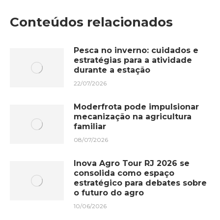
Facebook
X
WhatsApp
LinkedIn
Conteúdos relacionados
Pesca no inverno: cuidados e
estratégias para a atividade
durante a estação
22/07/2026
Moderfrota pode impulsionar
mecanização na agricultura
familiar
08/07/2026
Inova Agro Tour RJ 2026 se
consolida como espaço
estratégico para debates sobre
o futuro do agro
10/06/2026