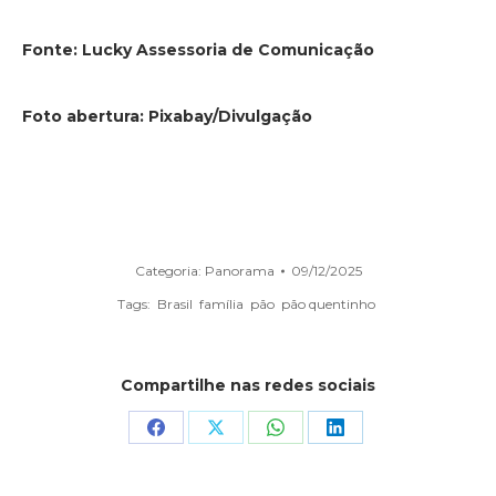
Fonte: Lucky Assessoria de Comunicação
Foto abertura: Pixabay/Divulgação
Categoria:
Panorama
09/12/2025
Tags:
Brasil
família
pão
pão quentinho
Compartilhe nas redes sociais
Share
Share
Share
Share
on
on
on
on