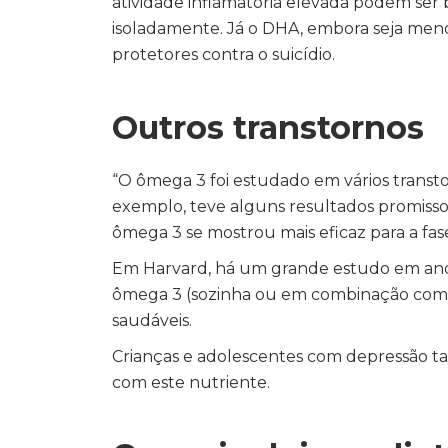
atividade inflamatória elevada podem ser
isoladamente. Já o DHA, embora seja menos
protetores contra o suicídio.
Outros transtornos
“O ômega 3 foi estudado em vários transt
exemplo, teve alguns resultados promissor
ômega 3 se mostrou mais eficaz para a fase
Em Harvard, há um grande estudo em a
ômega 3 (sozinha ou em combinação com v
saudáveis.
Crianças e adolescentes com depressão 
com este nutriente.