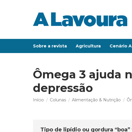
Sobre a revista
Agricultura
Cenário A
Ômega 3 ajuda n
depressão
Você está aqui:
Início
Colunas
Alimentação & Nutrição
Ôm
Tipo de lipídio ou gordura “boa”