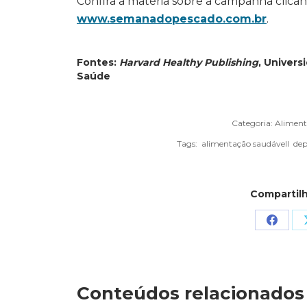
Confira a matéria sobre a campanha clicand
www.semanadopescado.com.br
.
Fontes:
Harvard Healthy Publishing
, Univers
Saúde
Categoria:
Aliment
Tags:
alimentação saudávell
dep
Compartilh
Share
on
Faceb
Conteúdos relacionados