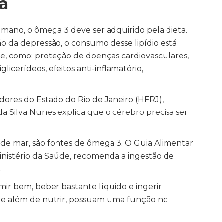
ta
ano, o ômega 3 deve ser adquirido pela dieta.
 da depressão, o consumo desse lipídio está
úde, como: proteção de doenças cardiovasculares,
licerídeos, efeitos anti-inflamatório,
idores do Estado do Rio de Janeiro (HFRJ),
da Silva Nunes explica que o cérebro precisa ser
o de mar, são fontes de ômega 3. O Guia Alimentar
inistério da Saúde, recomenda a ingestão de
.
rmir bem, beber bastante líquido e ingerir
 que além de nutrir, possuam uma função no