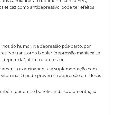
 bons candidatos ao tratamento com o EPA,
 eficaz como antidepressivo, pode ter efeitos
ornos do humor. Na depressão pós-parto, por
es. No transtorno bipolar (depressão maníaca), o
 deprimida”, afirma o professor.
ndamento examinando se a suplementação com
itamina D) pode prevenir a depressão em idosos
também podem se beneficiar da suplementação