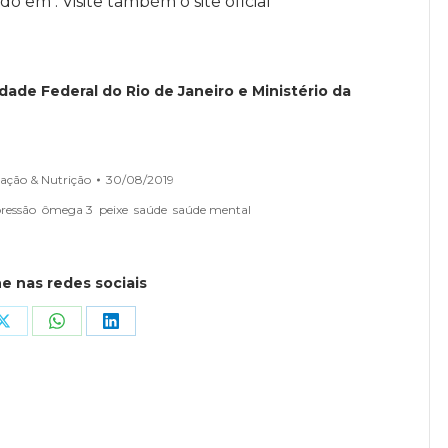
o em . Visite também o site oficial
idade Federal do Rio de Janeiro e Ministério da
ação & Nutrição
30/08/2019
ressão
ômega 3
peixe
saúde
saúde mental
e nas redes sociais
Share
Share
Share
on
on
on
ook
X
WhatsApp
LinkedIn