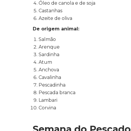
Óleo de canola e de soja
Castanhas
Azeite de oliva
De origem animal:
Salmão
Arenque
Sardinha
Atum
Anchova
Cavalinha
Pescadinha
Pescada branca
Lambari
Corvina
Semana do Pescado