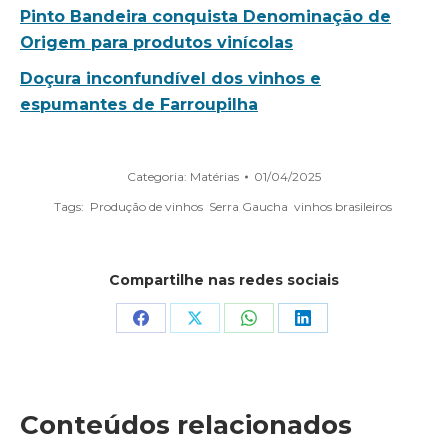
Pinto Bandeira conquista Denominação de
Origem para produtos vinícolas
Doçura inconfundível dos vinhos e
espumantes de Farroupilha
Categoria:
Matérias
01/04/2025
Tags:
Produção de vinhos
Serra Gaucha
vinhos brasileiros
Compartilhe nas redes sociais
Share
Share
Share
Share
on
on
on
on
Facebook
X
WhatsApp
LinkedIn
Conteúdos relacionados