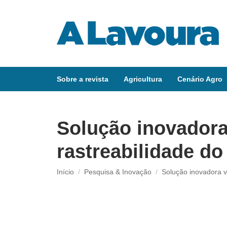
Sobre a revista
Agricultura
Cenário Agro
Solução inovadora 
rastreabilidade do
Você está aqui:
Início
Pesquisa & Inovação
Solução inovadora 