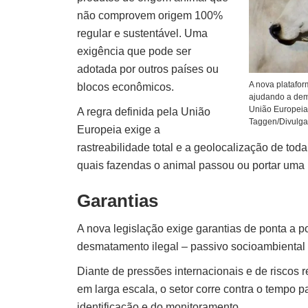
não comprovem origem 100%
regular e sustentável. Uma
exigência que pode ser
adotada por outros países ou
A nova platafor
blocos econômicos.
ajudando a demo
União Europeia
A regra definida pela União
Taggen/Divulg
Europeia exige a
rastreabilidade total e a geolocalização de to
quais fazendas o animal passou ou portar uma i
Garantias
A nova legislação exige garantias de ponta a p
desmatamento ilegal – passivo socioambiental –
Diante de pressões internacionais e de riscos 
em larga escala, o setor corre contra o tempo 
identificação e do monitoramento.