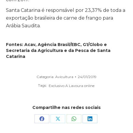
Santa Catarina é responsável por 23,37% de toda a
exportação brasileira de carne de frango para
Arábia Saudita.
Fontes: Acav,
Agência Brasil/EBC
,
G1/Globo
e
Secretaria da Agricultura e da Pesca de Santa
Catarina
Categoria:
Avicultura
24/01/2019
Tags:
Exclusivo A Lavoura online
Compartilhe nas redes sociais
Share
Share
Share
Share
on
on
on
on