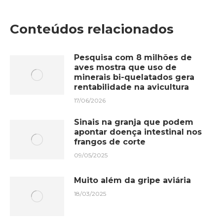
Facebook
X
WhatsApp
LinkedIn
Conteúdos relacionados
Pesquisa com 8 milhões de
aves mostra que uso de
minerais bi-quelatados gera
rentabilidade na avicultura
17/06/2026
Sinais na granja que podem
apontar doença intestinal nos
frangos de corte
09/05/2025
Muito além da gripe aviária
18/03/2025