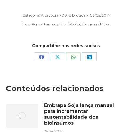
Categoria:
A Lavoura 700
,
Biblioteca
03/02/2014
Tags:
Agricultura orgânica
Produção agroecológica
Compartilhe nas redes sociais
Share
Share
Share
Share
on
on
on
on
Facebook
X
WhatsApp
LinkedIn
Conteúdos relacionados
Embrapa Soja lança manual
para incrementar
sustentabilidade dos
bioinsumos
17/04/2026