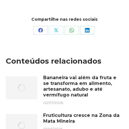
Compartilhe nas redes sociais
Share
Share
Share
Share
on
on
on
on
Facebook
X
WhatsApp
LinkedIn
Conteúdos relacionados
Bananeira vai além da fruta e
se transforma em alimento,
artesanato, adubo e até
vermífugo natural
02/07/2026
Fruticultura cresce na Zona da
Mata Mineira
01/06/2026