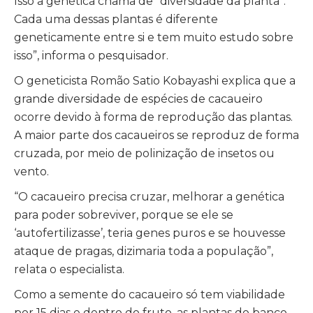
Isso a genética chama de “diversidade da planta”.
Cada uma dessas plantas é diferente
geneticamente entre si e tem muito estudo sobre
isso”, informa o pesquisador.
O geneticista Romão Satio Kobayashi explica que a
grande diversidade de espécies de cacaueiro
ocorre devido à forma de reprodução das plantas.
A maior parte dos cacaueiros se reproduz de forma
cruzada, por meio de polinização de insetos ou
vento.
“O cacaueiro precisa cruzar, melhorar a genética
para poder sobreviver, porque se ele se
‘autofertilizasse’, teria genes puros e se houvesse
ataque de pragas, dizimaria toda a população”,
relata o especialista.
Como a semente do cacaueiro só tem viabilidade
por 15 dias e dentro do fruto, as plantas do banco