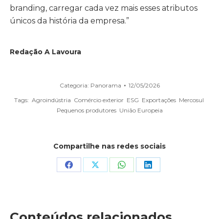
branding, carregar cada vez mais esses atributos
únicos da história da empresa.”
Redação A Lavoura
Categoria:
Panorama
12/05/2026
Tags:
Agroindústria
Comércio exterior
ESG
Exportações
Mercosul
Pequenos produtores
União Europeia
Compartilhe nas redes sociais
Share
Share
Share
Share
on
on
on
on
Facebook
X
WhatsApp
LinkedIn
Conteúdos relacionados